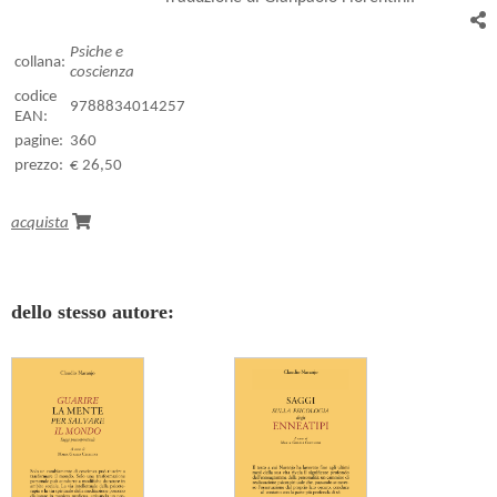
Psiche e
collana:
coscienza
codice
9788834014257
EAN:
pagine:
360
prezzo:
€ 26,50
acquista
dello stesso autore: