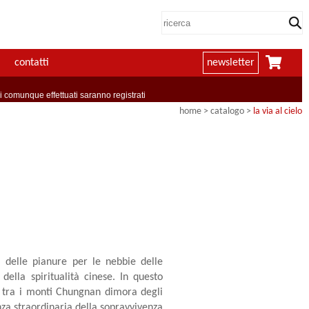
contatti
newsletter
comunque effettuati saranno registrati
home
> catalogo >
la via al cielo
sa delle pianure per le nebbie delle
ella spiritualità cinese. In questo
a, tra i monti Chungnan dimora degli
nza straordinaria della sopravvivenza