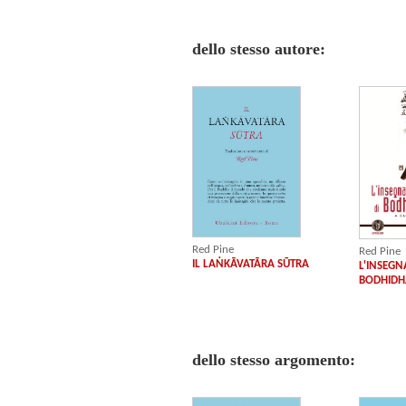
dello stesso autore:
Red Pine
Red Pine
IL LAṄKĀVATĀRA SŪTRA
L'INSEGN
BODHID
dello stesso argomento: