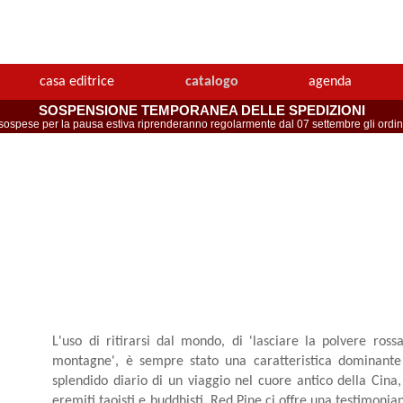
casa editrice
catalogo
agenda
SOSPENSIONE TEMPORANEA DELLE SPEDIZIONI
spese per la pausa estiva riprenderanno regolarmente dal 07 settembre gli ordini 
L'uso di ritirarsi dal mondo, di 'lasciare la polvere ros
montagne', è sempre stato una caratteristica dominante d
splendido diario di un viaggio nel cuore antico della Cin
eremiti taoisti e buddhisti, Red Pine ci offre una testimonia