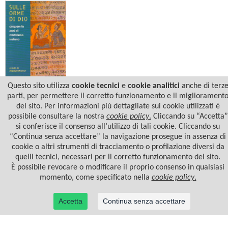
Questo sito utilizza
cookie tecnici
e
cookie analitici
anche di terz
Andrew Harvey
parti, per permettere il corretto funzionamento e il migliorament
SULLE ORME DI DIO
del sito. Per informazioni più dettagliate sui cookie utilizzati è
possibile consultare la nostra
cookie policy
.
Cliccando su “Accetta”
si conferisce il consenso all’utilizzo di tali cookie. Cliccando su
“Continua senza accettare” la navigazione prosegue in assenza di
cookie o altri strumenti di tracciamento o profilazione diversi da
quelli tecnici, necessari per il corretto funzionamento del sito.
È possibile revocare o modificare il proprio consenso in qualsiasi
momento, come specificato nella
cookie policy
.
Accetta
Continua senza accettare
© 2022 Casa Editrice Astrolabio - Ubaldini Editore S.r.l. - P.IVA 10323461003 |
Informativa
privacy/cookies