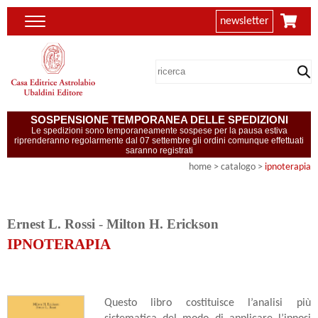
newsletter
SOSPENSIONE TEMPORANEA DELLE SPEDIZIONI
Le spedizioni sono temporaneamente sospese per la pausa estiva
riprenderanno regolarmente dal 07 settembre gli ordini comunque effettuati
saranno registrati
home
> catalogo >
ipnoterapia
Ernest L. Rossi
-
Milton H. Erickson
IPNOTERAPIA
Questo libro costituisce l’analisi più