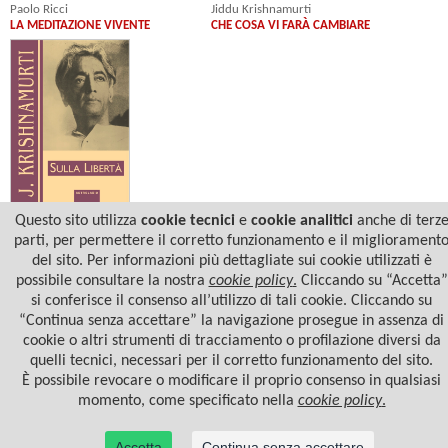
Paolo Ricci
Jiddu Krishnamurti
LA MEDITAZIONE VIVENTE
CHE COSA VI FARÀ CAMBIARE
Questo sito utilizza
cookie tecnici
e
cookie analitici
anche di terz
Jiddu Krishnamurti
SULLA LIBERTÀ
parti, per permettere il corretto funzionamento e il migliorament
del sito. Per informazioni più dettagliate sui cookie utilizzati è
possibile consultare la nostra
cookie policy
.
Cliccando su “Accetta”
si conferisce il consenso all’utilizzo di tali cookie. Cliccando su
“Continua senza accettare” la navigazione prosegue in assenza di
cookie o altri strumenti di tracciamento o profilazione diversi da
quelli tecnici, necessari per il corretto funzionamento del sito.
È possibile revocare o modificare il proprio consenso in qualsiasi
momento, come specificato nella
cookie policy
.
Accetta
Continua senza accettare
© 2022 Casa Editrice Astrolabio - Ubaldini Editore S.r.l. - P.IVA 10323461003 |
Informativa