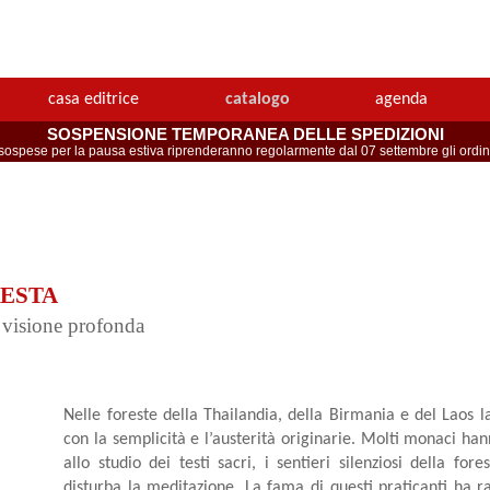
casa editrice
catalogo
agenda
SOSPENSIONE TEMPORANEA DELLE SPEDIZIONI
spese per la pausa estiva riprenderanno regolarmente dal 07 settembre gli ordini 
RESTA
i visione profonda
Nelle foreste della Thailandia, della Birmania e del Laos l
con la semplicità e l’austerità originarie. Molti monaci hann
allo studio dei testi sacri, i sentieri silenziosi della for
disturba la meditazione. La fama di questi praticanti ha r