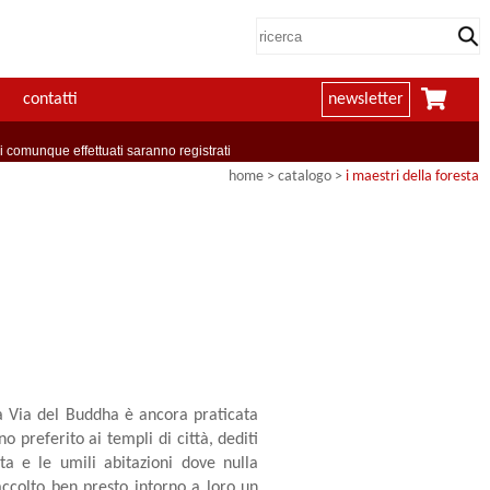
contatti
newsletter
comunque effettuati saranno registrati
home
> catalogo >
i maestri della foresta
a Via del Buddha è ancora praticata
o preferito ai templi di città, dediti
esta e le umili abitazioni dove nulla
accolto ben presto intorno a loro un