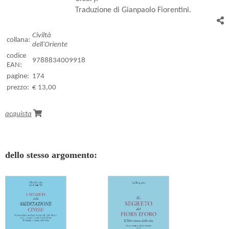
Traduzione di Gianpaolo Fiorentini.
Civiltà
collana:
dell'Oriente
codice
9788834009918
EAN:
pagine:
174
prezzo:
€ 13,00
acquista
dello stesso argomento: