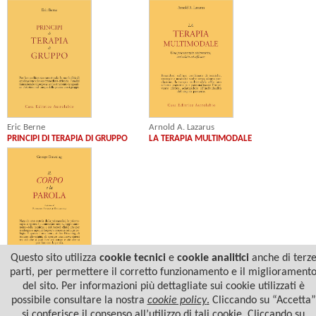
Eric Berne
Arnold A. Lazarus
PRINCIPI DI TERAPIA DI GRUPPO
LA TERAPIA MULTIMODALE
Questo sito utilizza
cookie tecnici
e
cookie analitici
anche di terz
parti, per permettere il corretto funzionamento e il migliorament
George Downing
del sito. Per informazioni più dettagliate sui cookie utilizzati è
IL CORPO E LA PAROLA
possibile consultare la nostra
cookie policy
.
Cliccando su “Accetta”
si conferisce il consenso all’utilizzo di tali cookie. Cliccando su