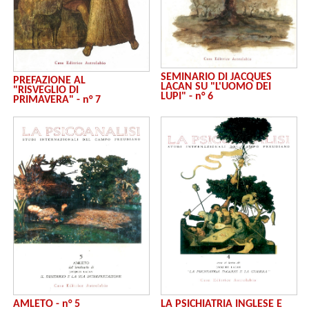
SEMINARIO DI JACQUES
PREFAZIONE AL
LACAN SU "L'UOMO DEI
"RISVEGLIO DI
LUPI" - n° 6
PRIMAVERA" - n° 7
AMLETO - n° 5
LA PSICHIATRIA INGLESE E