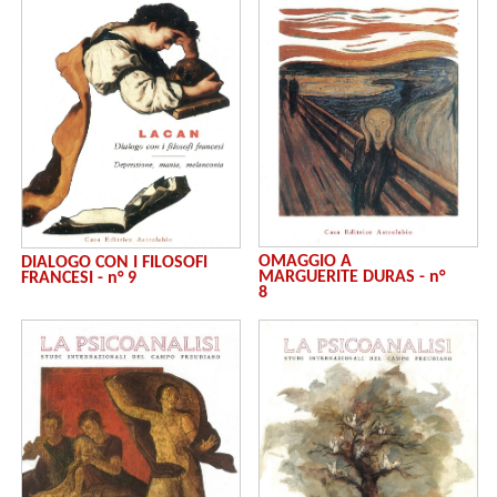
OMAGGIO A
DIALOGO CON I FILOSOFI
MARGUERITE DURAS - n°
FRANCESI - n° 9
8