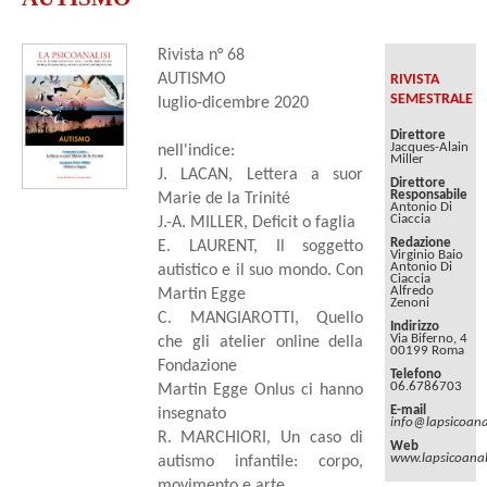
Rivista n° 68
AUTISMO
RIVISTA
SEMESTRALE
luglio-dicembre 2020
Direttore
Jacques-Alain
nell'indice:
Miller
J. LACAN, Lettera a suor
Direttore
Responsabile
Marie de la Trinité
Antonio Di
Ciaccia
J.-A. MILLER, Deficit o faglia
Redazione
E. LAURENT, Il soggetto
Virginio Baio
Antonio Di
autistico e il suo mondo. Con
Ciaccia
Alfredo
Martin Egge
Zenoni
C. MANGIAROTTI, Quello
Indirizzo
Via Biferno, 4
che gli atelier online della
00199 Roma
Fondazione
Telefono
06.6786703
Martin Egge Onlus ci hanno
E-mail
insegnato
info@lapsicoanal
R. MARCHIORI, Un caso di
Web
www.lapsicoanali
autismo infantile: corpo,
movimento e arte