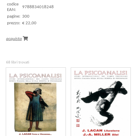
codice
9788834018248
EAN:
pagine:
300
prezzo:
€ 22,00
acquista
68 libri trovati