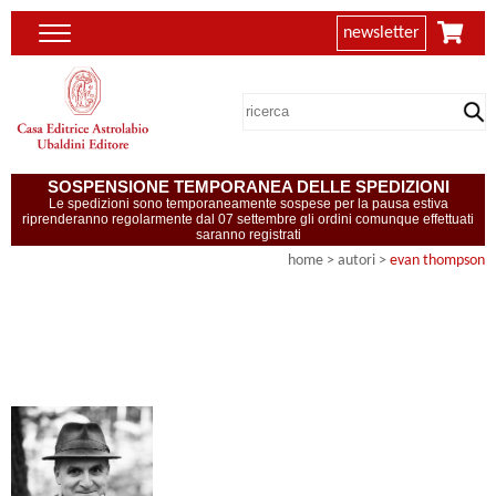
newsletter
SOSPENSIONE TEMPORANEA DELLE SPEDIZIONI
Le spedizioni sono temporaneamente sospese per la pausa estiva
riprenderanno regolarmente dal 07 settembre gli ordini comunque effettuati
saranno registrati
home
>
autori
>
evan thompson