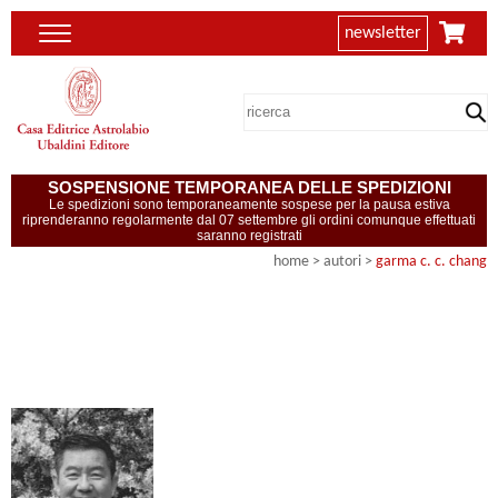
newsletter
SOSPENSIONE TEMPORANEA DELLE SPEDIZIONI
Le spedizioni sono temporaneamente sospese per la pausa estiva
riprenderanno regolarmente dal 07 settembre gli ordini comunque effettuati
saranno registrati
home
>
autori
>
garma c. c. chang