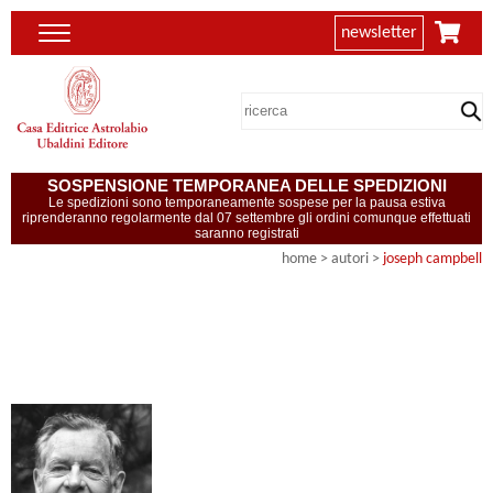
newsletter
SOSPENSIONE TEMPORANEA DELLE SPEDIZIONI
Le spedizioni sono temporaneamente sospese per la pausa estiva
riprenderanno regolarmente dal 07 settembre gli ordini comunque effettuati
saranno registrati
home
>
autori
>
joseph campbell