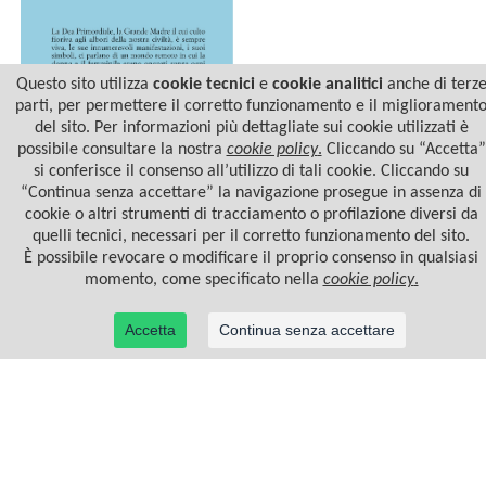
Questo sito utilizza
cookie tecnici
e
cookie analitici
anche di terz
parti, per permettere il corretto funzionamento e il migliorament
del sito. Per informazioni più dettagliate sui cookie utilizzati è
possibile consultare la nostra
cookie policy
.
Cliccando su “Accetta”
I NOMI DELLA DEA
si conferisce il consenso all’utilizzo di tali cookie. Cliccando su
“Continua senza accettare” la navigazione prosegue in assenza di
cookie o altri strumenti di tracciamento o profilazione diversi da
quelli tecnici, necessari per il corretto funzionamento del sito.
È possibile revocare o modificare il proprio consenso in qualsiasi
momento, come specificato nella
cookie policy
.
Accetta
Continua senza accettare
© 2022 Casa Editrice Astrolabio - Ubaldini Editore S.r.l. - P.IVA 10323461003 |
Informativa
privacy/cookies