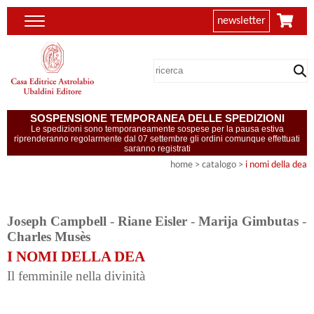
newsletter
SOSPENSIONE TEMPORANEA DELLE SPEDIZIONI
Le spedizioni sono temporaneamente sospese per la pausa estiva
riprenderanno regolarmente dal 07 settembre gli ordini comunque effettuati
saranno registrati
home
> catalogo >
i nomi della dea
Joseph Campbell
-
Riane Eisler
-
Marija Gimbutas
-
Charles Musès
I NOMI DELLA DEA
Il femminile nella divinità