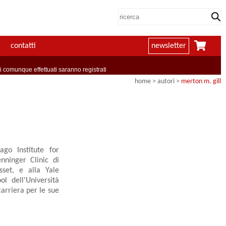
contatti
newsletter
comunque effettuati saranno registrati
home
>
autori
>
merton m. gill
ago Institute for
nninger Clinic di
sset, e alla Yale
ol dell'Università
carriera per le sue