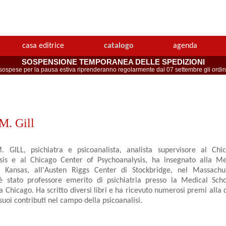
casa editrice
catalogo
agenda
SOSPENSIONE TEMPORANEA DELLE SPEDIZIONI
spese per la pausa estiva riprenderanno regolarmente dal 07 settembre gli ordini 
M. Gill
ILL, psichiatra e psicoanalista, analista supervisore al Chic
sis e al Chicago Center of Psychoanalysis, ha insegnato alla Me
 Kansas, all'Austen Riggs Center di Stockbridge, nel Massachu
 è stato professore emerito di psichiatria presso la Medical Scho
s, a Chicago. Ha scritto diversi libri e ha ricevuto numerosi premi alla 
 suoi contributi nel campo della psicoanalisi.