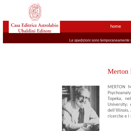
home
Le spedizioni sono temporaneamente so
Merton 
MERTON M. G
Psychoanaly
Topeka, nel
University;
dell'Illinoi
ricerche e i