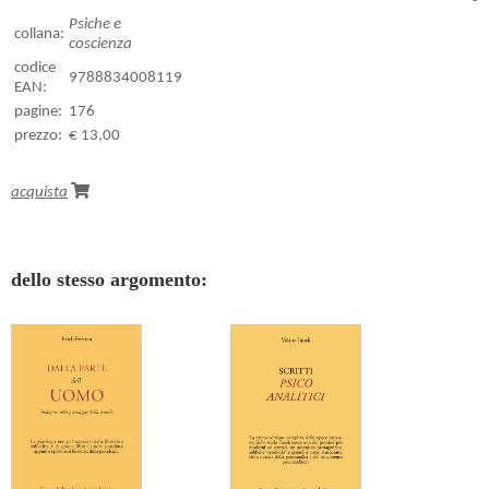
Psiche e
collana:
coscienza
codice
9788834008119
EAN:
pagine:
176
prezzo:
€ 13,00
acquista
dello stesso argomento: