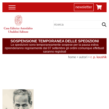
newsletter
SOSPENSIONE TEMPORANEA DELLE SPEDIZIONI
Le spedizioni sono temporaneamente sospese per la pausa estiva
riprenderanno regolarmente dal 07 settembre gli ordini comunque effettuati
saranno registrati
home
>
autori
>
r. p. kaushik