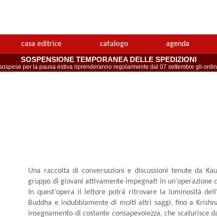
casa editrice
catalogo
agenda
SOSPENSIONE TEMPORANEA DELLE SPEDIZIONI
spese per la pausa estiva riprenderanno regolarmente dal 07 settembre gli ordini 
Una raccolta di conversazioni e discussioni tenute da Ka
gruppo di giovani attivamente impegnati in un'operazione di
In quest’opera il lettore potrà ritrovare la luminosità de
Buddha e indubbiamente di molti altri saggi, fino a Kris
insegnamento di costante consapevolezza, che scaturisce d