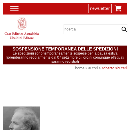
newsletter
SOSPENSIONE TEMPORANEA DELLE SPEDIZIONI
Le spedizioni sono temporaneamente sospese per la pausa estiva
riprenderanno regolarmente dal 07 settembre gli ordini comunque effettuati
saranno registrati
home
>
autori
>
roberto sicuteri