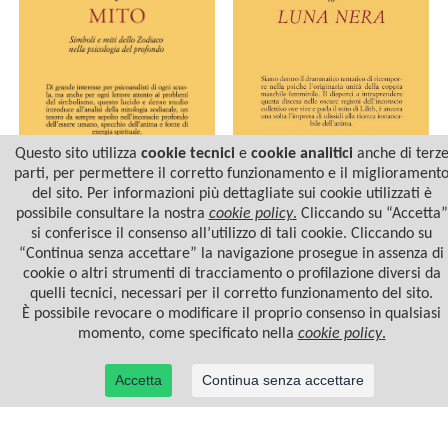
Questo sito utilizza
cookie tecnici
e
cookie analitici
anche di terz
parti, per permettere il corretto funzionamento e il migliorament
del sito. Per informazioni più dettagliate sui cookie utilizzati è
ASTROLOGIA E MITO
LILITH - LA LUNA NERA
possibile consultare la nostra
cookie policy
.
Cliccando su “Accetta”
si conferisce il consenso all’utilizzo di tali cookie. Cliccando su
“Continua senza accettare” la navigazione prosegue in assenza di
cookie o altri strumenti di tracciamento o profilazione diversi da
quelli tecnici, necessari per il corretto funzionamento del sito.
È possibile revocare o modificare il proprio consenso in qualsiasi
momento, come specificato nella
cookie policy
.
Accetta
Continua senza accettare
© 2022 Casa Editrice Astrolabio - Ubaldini Editore S.r.l. - P.IVA 10323461003 |
Informativa
privacy/cookies