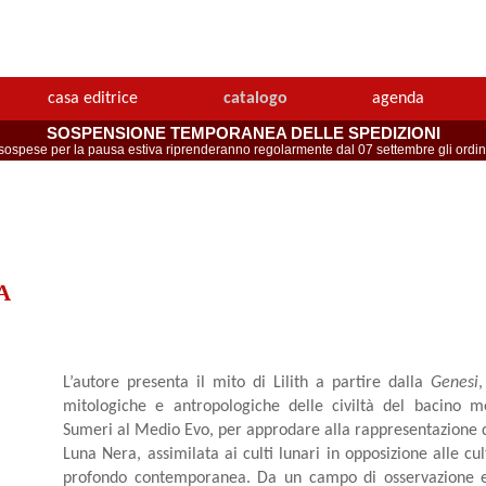
casa editrice
catalogo
agenda
SOSPENSIONE TEMPORANEA DELLE SPEDIZIONI
spese per la pausa estiva riprenderanno regolarmente dal 07 settembre gli ordini 
A
L’autore presenta il mito di Lilith a partire dalla
Genesi
,
mitologiche e antropologiche delle civiltà del bacino m
Sumeri al Medio Evo, per approdare alla rappresentazione de
Luna Nera, assimilata ai culti lunari in opposizione alle cul
profondo contemporanea. Da un campo di osservazione e s