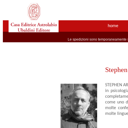
home
Le spedizioni sono temporaneamente so
Stephen
STEPHEN ARRO
in psicologi
completament
come uno dei
molte confer
molte lingue