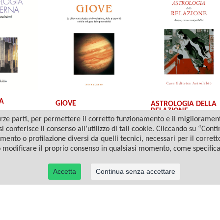
A
GIOVE
ASTROLOGIA DELLA
RELAZIONE
ze parti, per permettere il corretto funzionamento e il miglioramento 
i conferisce il consenso all’utilizzo di tali cookie. Cliccando su “Con
amento o profilazione diversi da quelli tecnici, necessari per il corret
o modificare il proprio consenso in qualsiasi momento, come specific
Accetta
Continua senza accettare
© 2022 Casa Editrice Astrolabio - Ubaldini Editore S.r.l. - P.IVA 10323461003 |
Informativa privacy/cookies