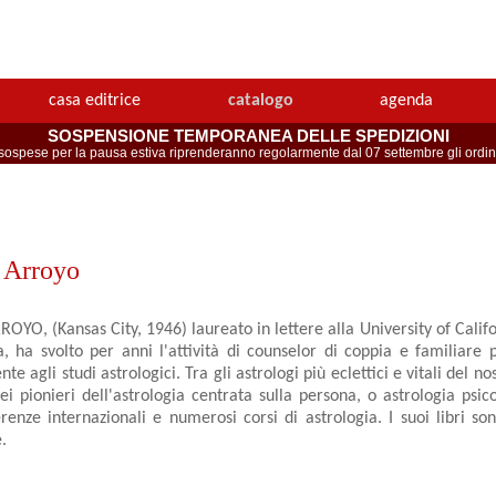
casa editrice
catalogo
agenda
SOSPENSIONE TEMPORANEA DELLE SPEDIZIONI
spese per la pausa estiva riprenderanno regolarmente dal 07 settembre gli ordini 
 Arroyo
YO, (Kansas City, 1946) laureato in lettere alla University of Califo
a, ha svolto per anni l'attività di counselor di coppia e familiare 
e agli studi astrologici. Tra gli astrologi più eclettici e vitali del n
 pionieri dell'astrologia centrata sulla persona, o astrologia psic
enze internazionali e numerosi corsi di astrologia. I suoi libri sono
.