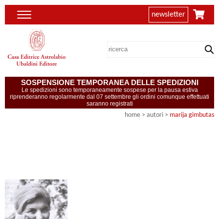
newsletter
SOSPENSIONE TEMPORANEA DELLE SPEDIZIONI
Le spedizioni sono temporaneamente sospese per la pausa estiva
riprenderanno regolarmente dal 07 settembre gli ordini comunque effettuati
saranno registrati
home
>
autori
>
marija gimbutas