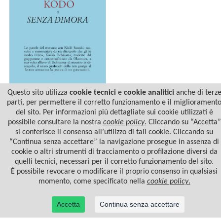
Questo sito utilizza
cookie tecnici
e
cookie analitici
anche di terz
parti, per permettere il corretto funzionamento e il migliorament
del sito. Per informazioni più dettagliate sui cookie utilizzati è
KŌDŌ IL SENZA DIMORA
possibile consultare la nostra
cookie policy
.
Cliccando su “Accetta”
si conferisce il consenso all’utilizzo di tali cookie. Cliccando su
“Continua senza accettare” la navigazione prosegue in assenza di
cookie o altri strumenti di tracciamento o profilazione diversi da
quelli tecnici, necessari per il corretto funzionamento del sito.
È possibile revocare o modificare il proprio consenso in qualsiasi
momento, come specificato nella
cookie policy
.
Accetta
Continua senza accettare
© 2022 Casa Editrice Astrolabio - Ubaldini Editore S.r.l. - P.IVA 10323461003 |
Informativa