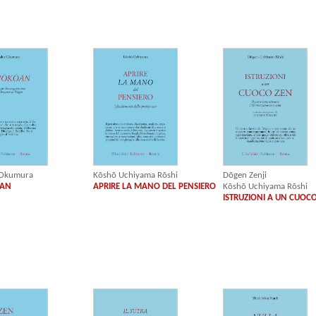
Kōshō Uchiyama Rōshi
 Okumura
Dōgen Zenji
APRIRE LA MANO DEL PENSIERO
ŌAN
Kōshō Uchiyama Rōshi
ISTRUZIONI A UN CUOC