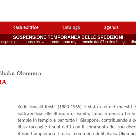
casa editrice
catalogo
agenda
SOSPENSIONE TEMPORANEA DELLE SPEDIZIONI
spese per la pausa estiva riprenderanno regolarmente dal 07 settembre gli ordini 
ōhaku Okumura
RA
Kōdō Sawaki Rōshi (1880-1965) è stato uno dei maestri ze
Sottraendosi alle illusioni di vanità, fama e denaro ha v
tempio in tempio e per tutto il Giappone, contribuendo a po
libro raccoglie i suoi detti con il commento del suo dis
Rōshi. Completano il testo i commenti di Shōhaku Okumura