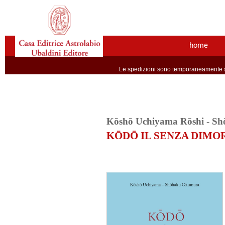
home
Le spedizioni sono temporaneamente so
Kōshō Uchiyama Rōshi
-
Sh
KŌDŌ IL SENZA DIMO