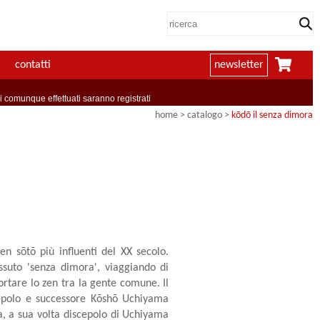
contatti
newsletter
comunque effettuati saranno registrati
home
> catalogo >
kōdō il senza dimora
n sōtō più influenti del XX secolo.
issuto 'senza dimora', viaggiando di
rtare lo zen tra la gente comune. Il
cepolo e successore Kōshō Uchiyama
, a sua volta discepolo di Uchiyama