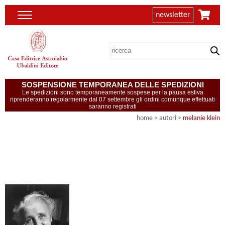
newsletter
SOSPENSIONE TEMPORANEA DELLE SPEDIZIONI
Le spedizioni sono temporaneamente sospese per la pausa estiva
riprenderanno regolarmente dal 07 settembre gli ordini comunque effettuati
saranno registrati
home
>
autori
>
melanie klein