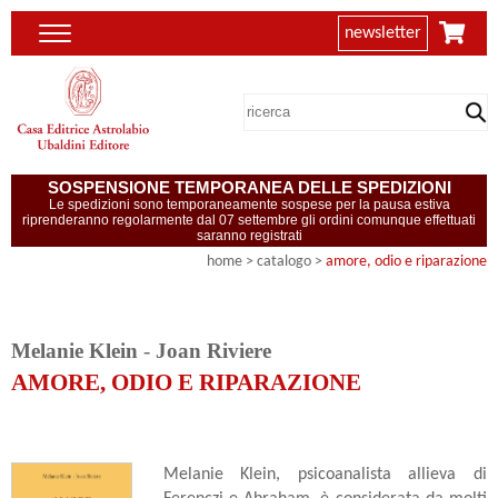
newsletter
SOSPENSIONE TEMPORANEA DELLE SPEDIZIONI
Le spedizioni sono temporaneamente sospese per la pausa estiva
riprenderanno regolarmente dal 07 settembre gli ordini comunque effettuati
saranno registrati
home
> catalogo >
amore, odio e riparazione
Melanie Klein
-
Joan Riviere
AMORE, ODIO E RIPARAZIONE
Melanie Klein, psicoanalista allieva di