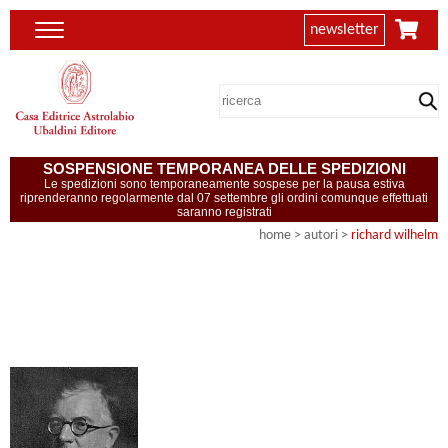
newsletter
SOSPENSIONE TEMPORANEA DELLE SPEDIZIONI
Le spedizioni sono temporaneamente sospese per la pausa estiva
riprenderanno regolarmente dal 07 settembre gli ordini comunque effettuati
saranno registrati
home
>
autori
>
richard wilhelm