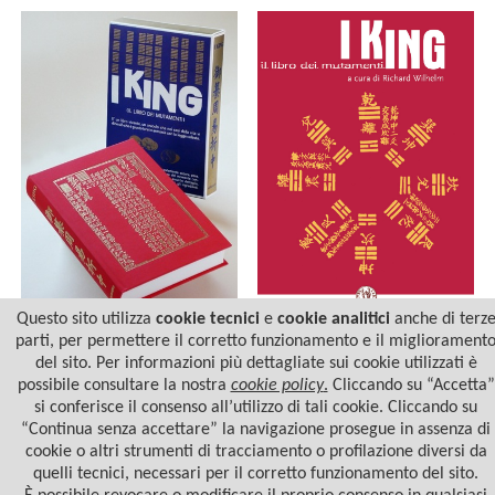
Questo sito utilizza
cookie tecnici
e
cookie analitici
anche di terz
parti, per permettere il corretto funzionamento e il migliorament
I KING - LIBRO DEI
MUTAMENTI
del sito. Per informazioni più dettagliate sui cookie utilizzati è
I KING - LIBRO DEI
MUTAMENTI
possibile consultare la nostra
cookie policy
.
Cliccando su “Accetta”
si conferisce il consenso all’utilizzo di tali cookie. Cliccando su
“Continua senza accettare” la navigazione prosegue in assenza di
cookie o altri strumenti di tracciamento o profilazione diversi da
quelli tecnici, necessari per il corretto funzionamento del sito.