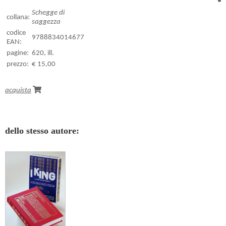
Schegge di
collana:
saggezza
codice
9788834014677
EAN:
pagine:
620, ill.
prezzo:
€ 15,00
acquista
dello stesso autore: