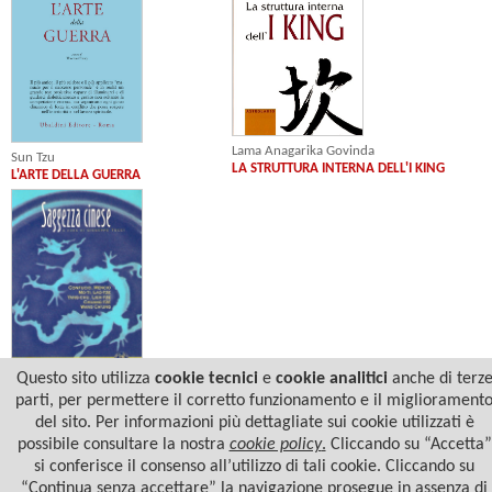
Lama Anagarika Govinda
Sun Tzu
LA STRUTTURA INTERNA DELL'I KING
L'ARTE DELLA GUERRA
Questo sito utilizza
cookie tecnici
e
cookie analitici
anche di terz
Giuseppe Tucci
parti, per permettere il corretto funzionamento e il migliorament
SAGGEZZA CINESE
del sito. Per informazioni più dettagliate sui cookie utilizzati è
possibile consultare la nostra
cookie policy
.
Cliccando su “Accetta”
si conferisce il consenso all’utilizzo di tali cookie. Cliccando su
“Continua senza accettare” la navigazione prosegue in assenza di