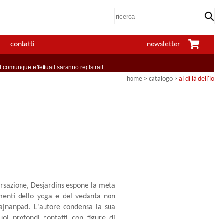
contatti
newsletter
comunque effettuati saranno registrati
home
> catalogo >
al di là dell'io
ersazione, Desjardins espone la meta
namenti dello yoga e del vedanta non
rajnanpad. L'autore condensa la sua
uoi profondi contatti con figure di