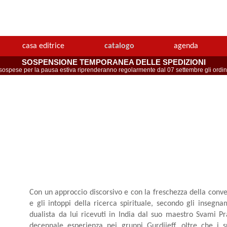
casa editrice
catalogo
agenda
SOSPENSIONE TEMPORANEA DELLE SPEDIZIONI
spese per la pausa estiva riprenderanno regolarmente dal 07 settembre gli ordini 
Con un approccio discorsivo e con la freschezza della conv
e gli intoppi della ricerca spirituale, secondo gli inseg
dualista da lui ricevuti in India dal suo maestro Svami P
decennale esperienza nei gruppi Gurdjieff, oltre che i s