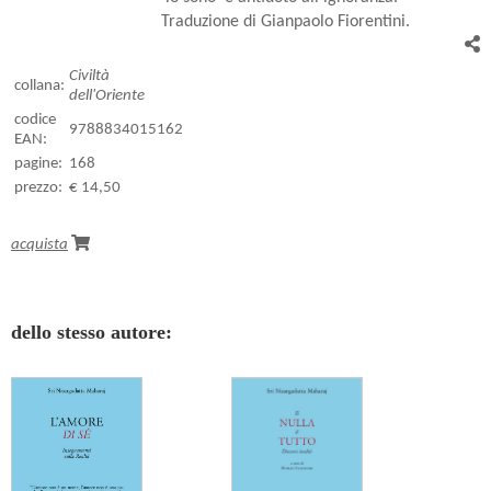
Traduzione di Gianpaolo Fiorentini.
Civiltà
collana:
dell'Oriente
codice
9788834015162
EAN:
pagine:
168
prezzo:
€ 14,50
acquista
dello stesso autore: