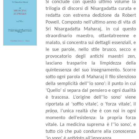
Si conclude con questo ultimo volume la
trilogia di discorsi di Nisargadatta curata e
redatta con estrema dedizione da Robert
Powell. Composto nell'ultimo anno di vita di
Sri Nisargadatta Maharaj, in cui questo
straordinario maestro, ottantatreenne e
malato, si concentra sui dettagli essenziali, e
le sue parole, nello stile brusco, secco e
provocatorio degli antichi maestri zen,
lasciano trasparire la limpidezza della
quintessenza del suo insegnamento. Scorre
sotto ogni parola di Maharaj il filo silenzioso
della semplicità dell’‘io sono’: il punto in cui
‘Quello’ si separa dal pensiero e ogni dualità
è trascesa. L’origine dell’‘io sono’ viene
riportata al ‘soffio vitale’, o ‘forza vitale’, il
prāṇa
, l’unica realtà che è con noi in ogni
momento dell’esistenza: la propria forza
vitale. La medicina suprema è l’‘io sono’, e
tutto ciò che può condurre alla conoscenza
‘io sono’ è antidoto all’ignoranza.