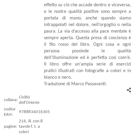
effetto su ciò che accade dentro e viceversa,
e le nostre qualità positive sono sempre a
portata di mano, anche quando siamo
intrappolati nel dolore, nell’orgoglio o nella
paura. La via d’accesso alla pace mentale è
sempre aperta. Questa presa di coscienza è
il filo rosso del libro. Ogni cosa e ogni
persona possiede le qualità
dell’illuminazione ed è perfetta così com’è.
Il libro offre un'ampia serie di esercizi
pratici illustrati con fotografie a colori e in
bianco e nero.
Traduzione di Marco Passavanti.
Civiltà
collana:
dell'Oriente
codice
9788834016305
EAN:
216, ill. con 8
pagine:
tavole f. t. a
colori