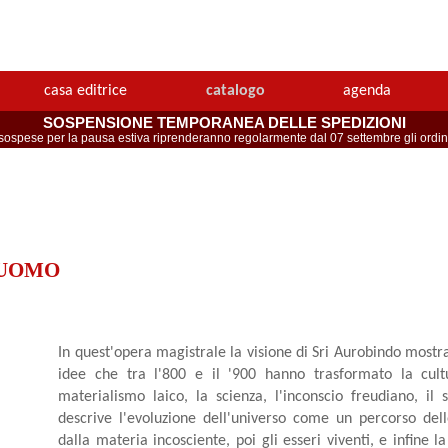
casa editrice
catalogo
agenda
SOSPENSIONE TEMPORANEA DELLE SPEDIZIONI
spese per la pausa estiva riprenderanno regolarmente dal 07 settembre gli ordini 
'UOMO
In quest'opera magistrale la visione di Sri Aurobindo mostra
idee che tra l'800 e il '900 hanno trasformato la cultur
materialismo laico, la scienza, l'inconscio freudiano, i
descrive l'evoluzione dell'universo come un percorso dell
dalla materia incosciente, poi gli esseri viventi, e infine