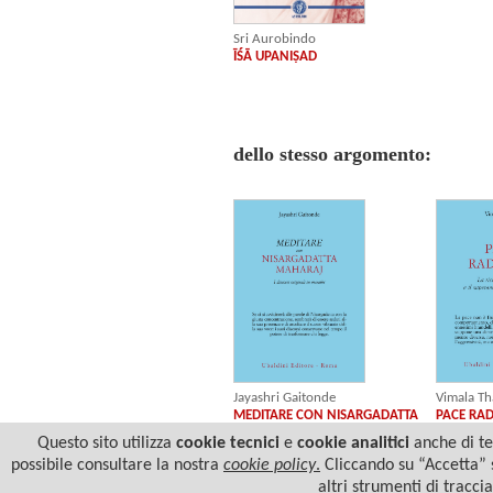
Sri Aurobindo
ĪŚĀ UPANIṢAD
dello stesso argomento:
Jayashri Gaitonde
Vimala Th
MEDITARE CON NISARGADATTA
PACE RAD
MAHARAJ
Questo sito utilizza
cookie tecnici
e
cookie analitici
anche di ter
possibile consultare la nostra
cookie policy
.
Cliccando su “Accetta” s
altri strumenti di tracci