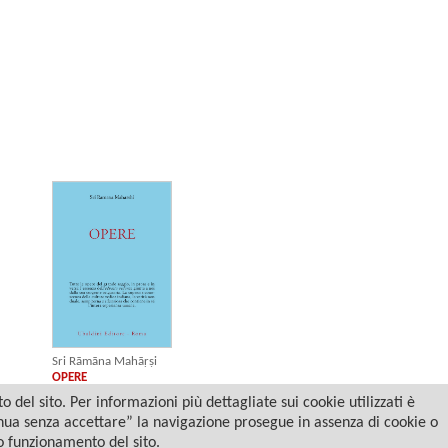
Sri Rāmāna Mahāṛṣi
OPERE
del sito. Per informazioni più dettagliate sui cookie utilizzati è
tinua senza accettare” la navigazione prosegue in assenza di cookie o
to funzionamento del sito.