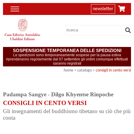
newsletter
SOSPENSIONE TEMPORANEA DELLE SPEDIZIONI
Le spedizioni sono temporaneamente sospese per la pausa estiva
riprenderanno regolarmente dal 07 settembre gli ordini comunque effettuati
saranno registrati
home
> catalogo >
consigli in cento versi
Padampa Sangye
-
Dilgo Khyentse Rinpoche
CONSIGLI IN CENTO VERSI
Gli insegnamenti del buddhismo tibetano su ciò che più
conta