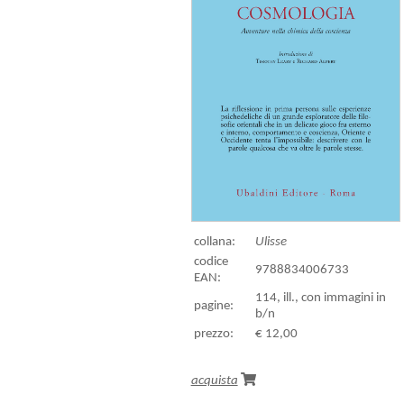
collana:
Ulisse
codice
9788834006733
EAN:
114, ill., con immagini in
pagine:
b/n
prezzo:
€ 12,00
acquista