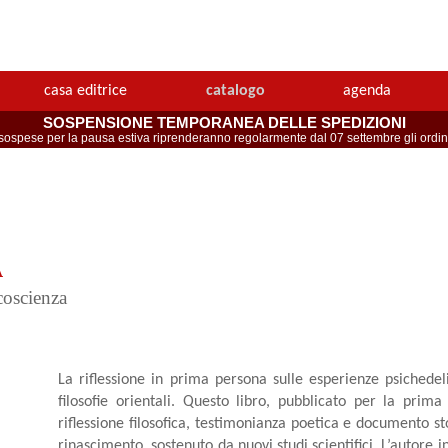
casa editrice
catalogo
agenda
SOSPENSIONE TEMPORANEA DELLE SPEDIZIONI
spese per la pausa estiva riprenderanno regolarmente dal 07 settembre gli ordini 
A
coscienza
La riflessione in prima persona sulle esperienze psichede
filosofie orientali. Questo libro, pubblicato per la prim
riflessione filosofica, testimonianza poetica e documento s
rinascimento, sostenuto da nuovi studi scientifici. L’autore 