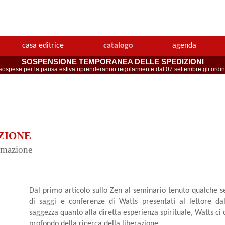
casa editrice
catalogo
agenda
SOSPENSIONE TEMPORANEA DELLE SPEDIZIONI
spese per la pausa estiva riprenderanno regolarmente dal 07 settembre gli ordini 
ZIONE
ormazione
Dal primo articolo sullo Zen al seminario tenuto qualche 
di saggi e conferenze di Watts presentati al lettore dal
saggezza quanto alla diretta esperienza spirituale, Watts ci c
profondo della ricerca della liberazione.