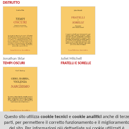
DISTRUTTO
Jonathan Sklar
Juliet Mitchell
TEMPI OSCURI
FRATELLI E SORELLE
Questo sito utilizza
cookie tecnici
e
cookie analitici
anche di terz
Otto F. Kernberg
parti, per permettere il corretto funzionamento e il migliorament
ODIO, RABBIA, VIOLENZA E
NARCISISMO
del sito. Per informazioni più dettagliate sui cookie utilizzati è