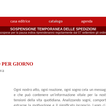
casa editrice
catalogo
agenda
SOSPENSIONE TEMPORANEA DELLE SPEDIZIONI
spese per la pausa estiva riprenderanno regolarmente dal 07 settembre gli ordini 
 PER GIORNO
iva
Ogni nostro atto, ogni reazione, ogni sogno cela un messag
e che può contenere un'informazione vitale per la nost
tensioni della vita quotidiana. Analizzando sogni, compor
estrarne la motivazione e il significato inconscio, Langs 