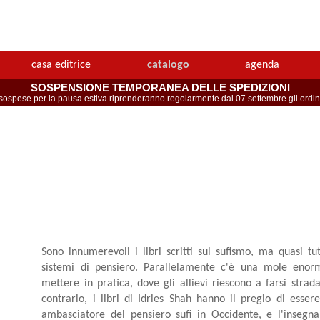
casa editrice
catalogo
agenda
SOSPENSIONE TEMPORANEA DELLE SPEDIZIONI
spese per la pausa estiva riprenderanno regolarmente dal 07 settembre gli ordini 
Sono innumerevoli i libri scritti sul sufismo, ma quasi tut
sistemi di pensiero. Parallelamente c'è una mole enorme
mettere in pratica, dove gli allievi riescono a farsi strad
contrario, i libri di Idries Shah hanno il pregio di esse
ambasciatore del pensiero sufi in Occidente, e l'inseg