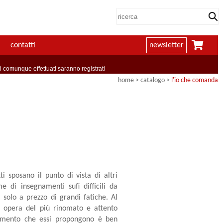
contatti
newsletter
comunque effettuati saranno registrati
home
> catalogo >
l'io che comanda
ti sposano il punto di vista di altri
 di insegnamenti sufi difficili da
a solo a prezzo di grandi fatiche. Al
re opera del più rinomato e attento
namento che essi propongono è ben