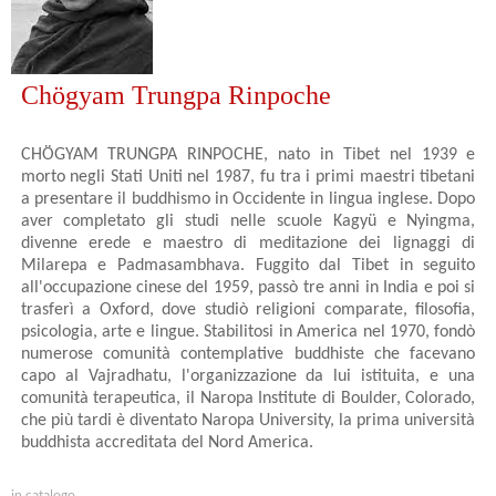
Chögyam Trungpa Rinpoche
CHÖGYAM TRUNGPA RINPOCHE, nato in Tibet nel 1939 e
morto negli Stati Uniti nel 1987, fu tra i primi maestri tibetani
a presentare il buddhismo in Occidente in lingua inglese. Dopo
aver completato gli studi nelle scuole Kagyü e Nyingma,
divenne erede e maestro di meditazione dei lignaggi di
Milarepa e Padmasambhava. Fuggito dal Tibet in seguito
all'occupazione cinese del 1959, passò tre anni in India e poi si
trasferì a Oxford, dove studiò religioni comparate, filosofia,
psicologia, arte e lingue. Stabilitosi in America nel 1970, fondò
numerose comunità contemplative buddhiste che facevano
capo al Vajradhatu, l'organizzazione da lui istituita, e una
comunità terapeutica, il Naropa Institute di Boulder, Colorado,
che più tardi è diventato Naropa University, la prima università
buddhista accreditata del Nord America.
in catalogo