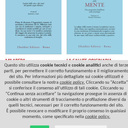
MILAREPA
LA SALUTE ORIGINARIA
DELLA MENTE
Questo sito utilizza
cookie tecnici
e
cookie analitici
anche di terz
parti, per permettere il corretto funzionamento e il migliorament
del sito. Per informazioni più dettagliate sui cookie utilizzati è
possibile consultare la nostra
cookie policy
.
Cliccando su “Accetta”
si conferisce il consenso all’utilizzo di tali cookie. Cliccando su
“Continua senza accettare” la navigazione prosegue in assenza di
cookie o altri strumenti di tracciamento o profilazione diversi da
quelli tecnici, necessari per il corretto funzionamento del sito.
È possibile revocare o modificare il proprio consenso in qualsiasi
momento, come specificato nella
cookie policy
.
© 2022 Casa Editrice Astrolabio - Ubaldini Editore S.r.l. - P.IVA 10323461003 |
Informativa