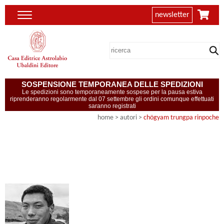
newsletter
SOSPENSIONE TEMPORANEA DELLE SPEDIZIONI
Le spedizioni sono temporaneamente sospese per la pausa estiva
riprenderanno regolarmente dal 07 settembre gli ordini comunque effettuati
saranno registrati
home
>
autori
>
chögyam trungpa rinpoche