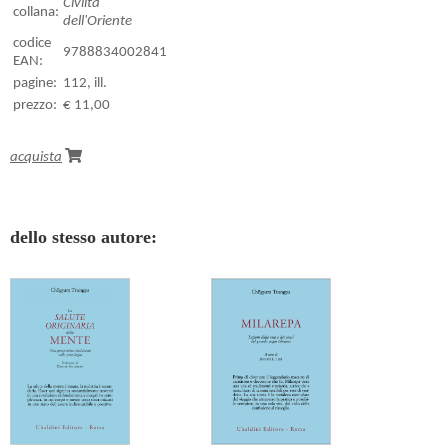
Civiltà
collana:
dell'Oriente
codice
9788834002841
EAN:
pagine:
112, ill.
prezzo:
€ 11,00
acquista
dello stesso autore: