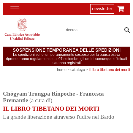
newsletter
SOSPENSIONE TEMPORANEA DELLE SPEDIZIONI
Le spedizioni sono temporaneamente sospese per la pausa estiva
riprenderanno regolarmente dal 07 settembre gli ordini comunque effettuati
saranno registrati
home
> catalogo >
il libro tibetano dei morti
Chögyam Trungpa Rinpoche
-
Francesca
Fremantle
(a cura di)
IL LIBRO TIBETANO DEI MORTI
La grande liberazione attraverso l'udire nel Bardo