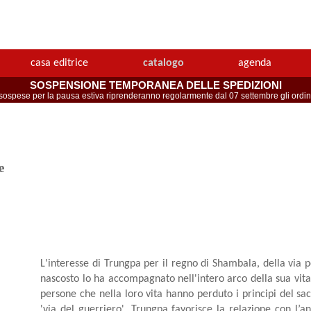
casa editrice
catalogo
agenda
SOSPENSIONE TEMPORANEA DELLE SPEDIZIONI
spese per la pausa estiva riprenderanno regolarmente dal 07 settembre gli ordini 
e
L'interesse di Trungpa per il regno di Shambala, della via p
nascosto lo ha accompagnato nell'intero arco della sua vita
persone che nella loro vita hanno perduto i principi del sacr
'via del guerriero', Trungpa favorisce la relazione con l’a