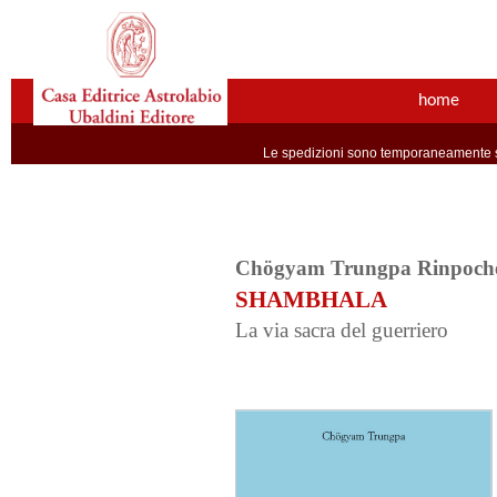
home
Le spedizioni sono temporaneamente so
Chögyam Trungpa Rinpoch
SHAMBHALA
La via sacra del guerriero