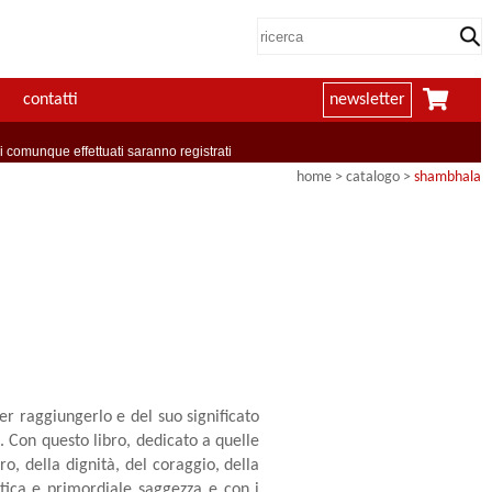
contatti
newsletter
comunque effettuati saranno registrati
home
> catalogo >
shambhala
er raggiungerlo e del suo significato
. Con questo libro, dedicato a quelle
o, della dignità, del coraggio, della
ntica e primordiale saggezza e con i