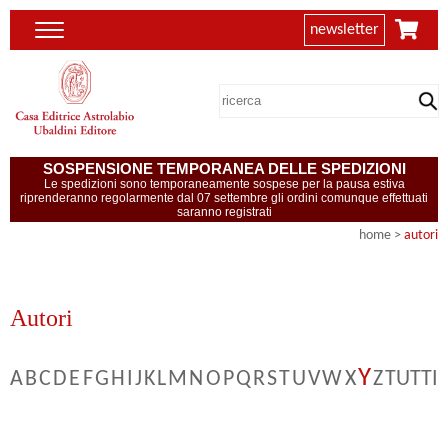
newsletter
SOSPENSIONE TEMPORANEA DELLE SPEDIZIONI
Le spedizioni sono temporaneamente sospese per la pausa estiva
riprenderanno regolarmente dal 07 settembre gli ordini comunque effettuati
saranno registrati
home
>
autori
Autori
Y
A
B
C
D
E
F
G
H
I
J
K
L
M
N
O
P
Q
R
S
T
U
V
W
X
Z
TUTTI