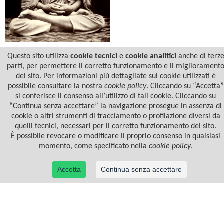
Swami Sri
YUKTESWAR
Questo sito utilizza
cookie tecnici
e
cookie analitici
anche di terz
parti, per permettere il corretto funzionamento e il migliorament
del sito. Per informazioni più dettagliate sui cookie utilizzati è
possibile consultare la nostra
cookie policy
.
Cliccando su “Accetta”
si conferisce il consenso all’utilizzo di tali cookie. Cliccando su
“Continua senza accettare” la navigazione prosegue in assenza di
cookie o altri strumenti di tracciamento o profilazione diversi da
quelli tecnici, necessari per il corretto funzionamento del sito.
È possibile revocare o modificare il proprio consenso in qualsiasi
momento, come specificato nella
cookie policy
.
Accetta
Continua senza accettare
© 2022 Casa Editrice Astrolabio - Ubaldini Editore S.r.l. - P.IVA 10323461003 |
Informativa
privacy/cookies