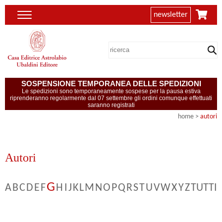
newsletter
SOSPENSIONE TEMPORANEA DELLE SPEDIZIONI
Le spedizioni sono temporaneamente sospese per la pausa estiva
riprenderanno regolarmente dal 07 settembre gli ordini comunque effettuati
saranno registrati
home
>
autori
Autori
G
A
B
C
D
E
F
H
I
J
K
L
M
N
O
P
Q
R
S
T
U
V
W
X
Y
Z
TUTTI