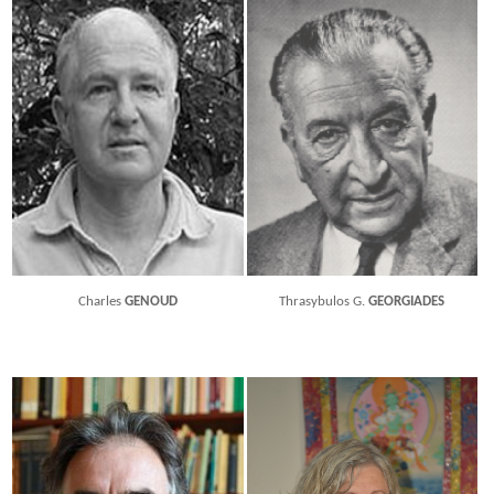
Charles
GENOUD
Thrasybulos G.
GEORGIADES