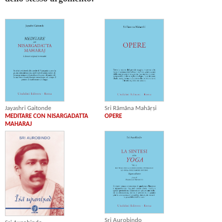
Jayashri Gaitonde
Sri Rāmāna Mahāṛṣi
MEDITARE CON NISARGADATTA
OPERE
MAHARAJ
Sri Aurobindo