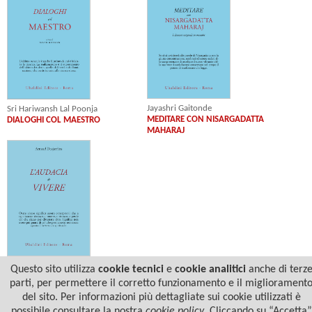
Jayashri Gaitonde
Sri Hariwansh Lal Poonja
MEDITARE CON NISARGADATTA
DIALOGHI COL MAESTRO
MAHARAJ
Arnaud Desjardins
Questo sito utilizza
cookie tecnici
e
cookie analitici
anche di terz
L'AUDACIA DI VIVERE
parti, per permettere il corretto funzionamento e il migliorament
del sito. Per informazioni più dettagliate sui cookie utilizzati è
possibile consultare la nostra
cookie policy
.
Cliccando su “Accetta”