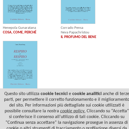
Henepola Gunaratana
Corrado Pensa
COSA, COME, PERCHÉ
Neva Papachristou
IL PROFUMO DEL BENE
Larry Rosenberg
Questo sito utilizza
cookie tecnici
e
cookie analitici
anche di terz
RESPIRO PER RESPIRO
parti, per permettere il corretto funzionamento e il migliorament
del sito. Per informazioni più dettagliate sui cookie utilizzati è
possibile consultare la nostra
cookie policy
.
Cliccando su “Accetta”
si conferisce il consenso all’utilizzo di tali cookie. Cliccando su
“Continua senza accettare” la navigazione prosegue in assenza di
cookie o altri strumenti di tracciamento o profilazione diversi da