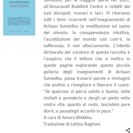
Sumedho, per la maggior parte nel 2001,
all'Amaravati Buddhist Centre e redatti dai
suoi discepoli, monaci e laici. Vi ritornano
tutti i temi ricorrenti nell'insegnamento di
Achaan Sumedho: la meditazione sul suono
del silenzio, la consapevolezza intuitiva,
l'accettazione del mondo così com'è, la
sofferenza, il non attaccamento. L’intento
dichiarato del curatore di questa raccolta è
l'auspicio che il lettore che si inoltra in
queste pagine esplorando questa piccola
galleria degli insegnamenti di Achaan
Sumedho, possa trovarvi parole e immagini
che aiutino a risvegliare e liberare il cuore.
"Se qualcosa vi parrà valido e buono, siete
invitati a prenderlo e dargli un posto nella
vostra vita; quanto al resto, lasciatelo pure
dov’è, e passategli accanto in pace."
A cura di Amaro Bhikkhu.
Traduzione di Letizia Baglioni.