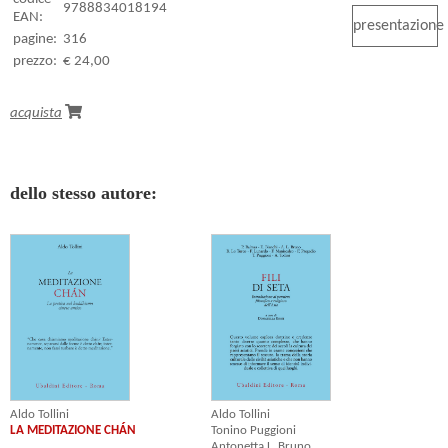
9788834018194
EAN:
presentazione
pagine:
316
prezzo:
€ 24,00
acquista
dello stesso autore:
Aldo Tollini
Aldo Tollini
LA MEDITAZIONE CHÁN
Tonino Puggioni
Antonetta L. Bruno