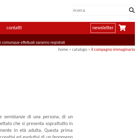
contatti
newsletter
comunque effettuati saranno registrati
home
> catalogo >
il compagno immaginario
le sembianze di una persona, di un
ttato che si presenta soprattutto in
amente in età adulta. Questa prima
i creativi ed evolutivi di un fenomeno