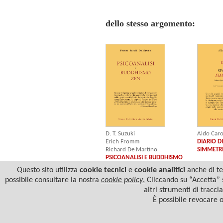
dello stesso argomento:
Aldo Car
D. T. Suzuki
DIARIO D
Erich Fromm
SIMMETR
Richard De Martino
PSICOANALISI E BUDDHISMO
ZEN
Questo sito utilizza
cookie tecnici
e
cookie analitici
anche di ter
possibile consultare la nostra
cookie policy
.
Cliccando su “Accetta” s
altri strumenti di tracci
È possibile revocare 