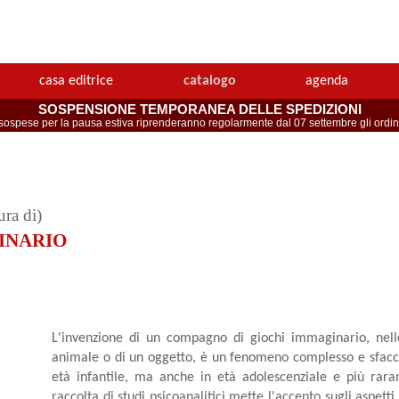
casa editrice
catalogo
agenda
SOSPENSIONE TEMPORANEA DELLE SPEDIZIONI
spese per la pausa estiva riprenderanno regolarmente dal 07 settembre gli ordini 
ura di)
INARIO
L'invenzione di un compagno di giochi immaginario, nel
animale o di un oggetto, è un fenomeno complesso e sfacce
età infantile, ma anche in età adolescenziale e più rar
raccolta di studi psicoanalitici mette l'accento sugli aspett