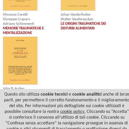
Johan Vanderlinden
Vincenzo Caretti
Walter Vandereycken
Giuseppe Craparo
LE ORIGINI TRAUMATICHE DEI
Adriano Schimmenti
DISTURBI ALIMENTARI
MEMORIE TRAUMATICHE E
MENTALIZZAZIONE
John B. Arden
ISTRUZIONI PER L'USO DEL
Questo sito utilizza
cookie tecnici
e
cookie analitici
anche di terz
CERVELLO
parti, per permettere il corretto funzionamento e il migliorament
del sito. Per informazioni più dettagliate sui cookie utilizzati è
possibile consultare la nostra
cookie policy
.
Cliccando su “Accetta”
si conferisce il consenso all’utilizzo di tali cookie. Cliccando su
“Continua senza accettare” la navigazione prosegue in assenza di