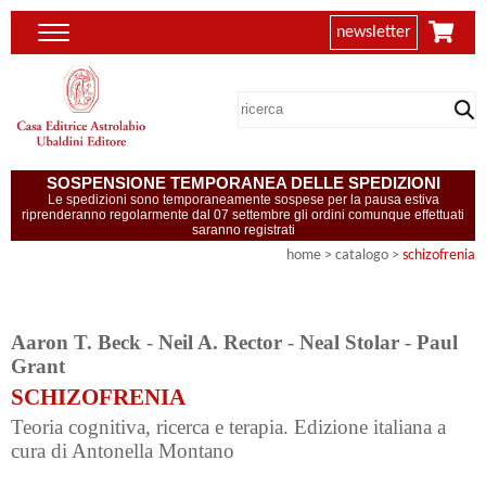
newsletter
SOSPENSIONE TEMPORANEA DELLE SPEDIZIONI
Le spedizioni sono temporaneamente sospese per la pausa estiva
riprenderanno regolarmente dal 07 settembre gli ordini comunque effettuati
saranno registrati
home
> catalogo >
schizofrenia
Aaron T. Beck
-
Neil A. Rector
-
Neal Stolar
-
Paul
Grant
SCHIZOFRENIA
Teoria cognitiva, ricerca e terapia. Edizione italiana a
cura di Antonella Montano