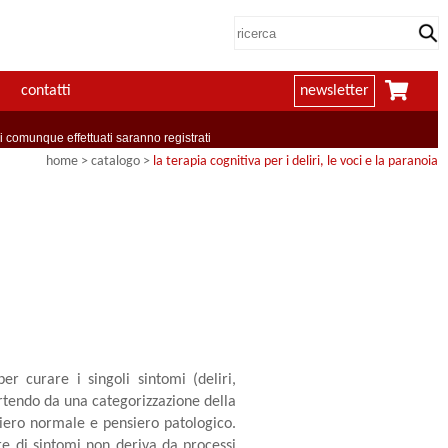
contatti
newsletter
comunque effettuati saranno registrati
home
> catalogo >
la terapia cognitiva per i deliri, le voci e la paranoia
per curare i singoli sintomi (deliri,
artendo da una categorizzazione della
siero normale e pensiero patologico.
re di sintomi non deriva da processi