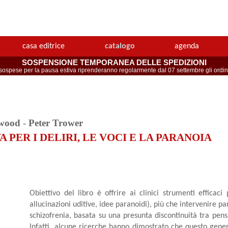
casa editrice
catalogo
agenda
SOSPENSIONE TEMPORANEA DELLE SPEDIZIONI
spese per la pausa estiva riprenderanno regolarmente dal 07 settembre gli ordini 
wood
-
Peter Trower
 PER I DELIRI, LE VOCI E LA PARANOIA
Obiettivo del libro è offrire ai clinici strumenti efficaci 
allucinazioni uditive, idee paranoidi), più che intervenire p
schizofrenia, basata su una presunta discontinuità tra pen
Infatti, alcune ricerche hanno dimostrato che questo gene