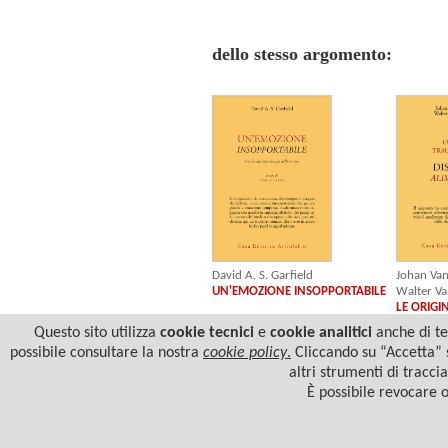
dello stesso argomento:
Johan Van
David A. S. Garfield
Walter V
UN'EMOZIONE INSOPPORTABILE
LE ORIGI
DISTURBI
Questo sito utilizza
cookie tecnici
e
cookie analitici
anche di ter
possibile consultare la nostra
cookie policy
.
Cliccando su “Accetta” s
altri strumenti di tracci
È possibile revocare 