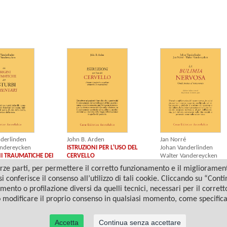
derlinden
Jan Norré
John B. Arden
andereycken
Johan Vanderlinden
ISTRUZIONI PER L'USO DEL
NI TRAUMATICHE DEI
Walter Vandereycken
CERVELLO
 ALIMENTARI
LA BULIMIA NERVOSA
ze parti, per permettere il corretto funzionamento e il miglioramento 
i conferisce il consenso all’utilizzo di tali cookie. Cliccando su “Con
amento o profilazione diversi da quelli tecnici, necessari per il corret
o modificare il proprio consenso in qualsiasi momento, come specific
Accetta
Continua senza accettare