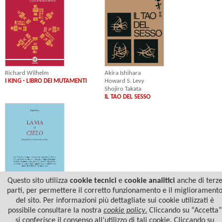
Akira Ishihara
Richard Wilhelm
Howard S. Levy
I KING - LIBRO DEI MUTAMENTI
Shojiro Takata
IL TAO DEL SESSO
Questo sito utilizza
cookie tecnici
e
cookie analitici
anche di terz
parti, per permettere il corretto funzionamento e il migliorament
Red Pine
del sito. Per informazioni più dettagliate sui cookie utilizzati è
LA VIA AL CIELO
possibile consultare la nostra
cookie policy
.
Cliccando su “Accetta”
si conferisce il consenso all’utilizzo di tali cookie. Cliccando su