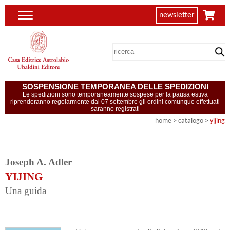
newsletter
SOSPENSIONE TEMPORANEA DELLE SPEDIZIONI
Le spedizioni sono temporaneamente sospese per la pausa estiva
riprenderanno regolarmente dal 07 settembre gli ordini comunque effettuati
saranno registrati
home
> catalogo >
yijing
Joseph A. Adler
YIJING
Una guida